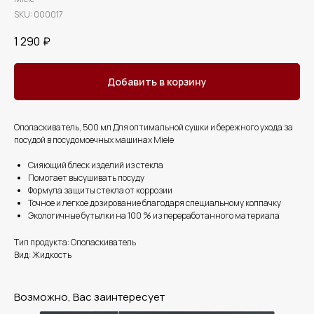
SKU:
000017
1 290
₽
Добавить в корзину
Ополаскиватель, 500 мл Для оптимальной сушки и бережного ухода за
посудой в посудомоечных машинах Miele
Сияющий блеск изделий из стекла
Помогает высушивать посуду
Формула защиты стекла от коррозии
Точное и легкое дозирование благодаря специальному колпачку
Экологичные бутылки на 100 % из переработанного материала
Тип продукта: Ополаскиватель
Вид: Жидкость
Возможно, Вас заинтересует