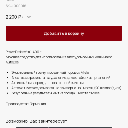
SKU:
000016
2 200
₽
/
1 pc
Добавить в корзину
PowerDisk всё в 1, 400 г
Моющее средство для использования в посудомоечных машинах с
AutoDos
Эксклюзивный гранулированный порошок Miele
Блестящие результаты: удаление даже стойких загрязнений
Активный кислород для тщательной очистки
Автоматическое дозирование примерно на 1 месяц (20 циклов/диск)
Безупречные результаты мытья посуды. Вместе с Miele.
Производство: Германия
Возможно, Вас заинтересует