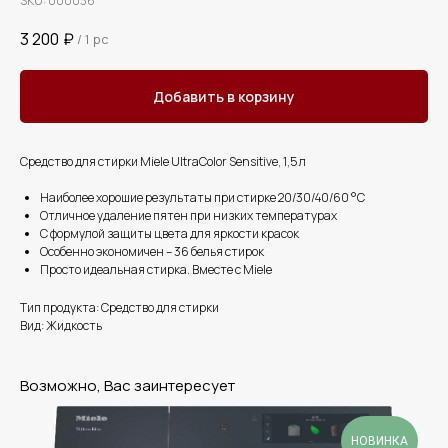
SKU:
000036
3 200
₽
/
1 pc
Добавить в корзину
Средство для стирки Miele UltraColor Sensitive, 1,5 л
Наиболее хорошие результаты при стирке 20/30/40/60 °C
Отличное удаление пятен при низких температурах
С формулой защиты цвета для яркости красок
Особенно экономичен – 36 белья стирок
Просто идеальная стирка. Вместе с Miele
Тип продукта: Средство для стирки
Вид: Жидкость
Возможно, Вас заинтересует
НОВИНКА