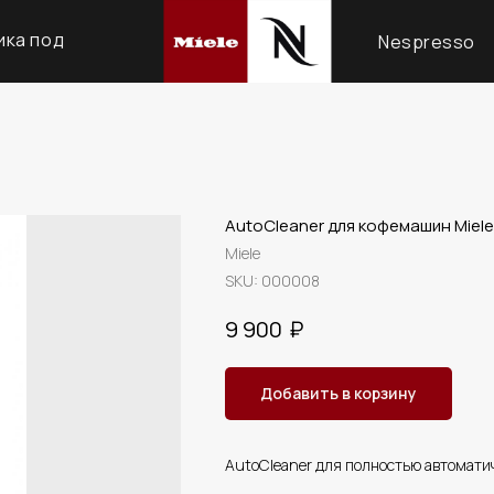
ика под
Nespresso
з
AutoCleaner для кофемашин Miele
Miele
SKU:
000008
₽
9 900
Добавить в корзину
AutoCleaner для полностью автоматич