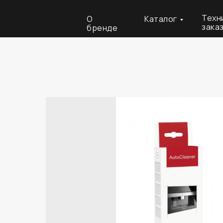
Техн
О
Каталог
зака
бренде