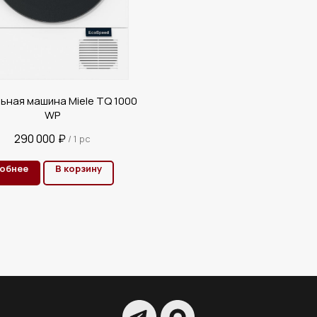
ьная машина Miele TQ 1000
WP
290 000
₽
/
1 pc
обнее
В корзину