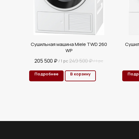
Сушильная машина Miele TWD 260
Сушил
WP
205 500
₽
249 500
₽
/
1 pc
/
1 pc
Подробнее
В корзину
Подр