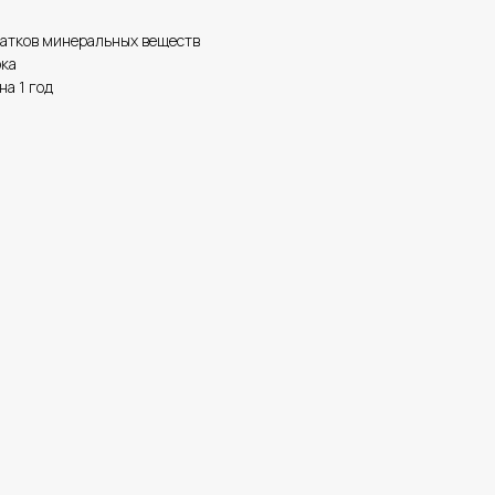
татков минеральных веществ
ока
на 1 год