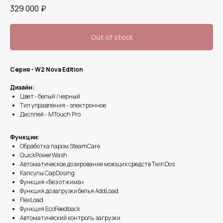
329 000
₽
Out of stock
Серия - W2 Nova Edition
Дизайн:
Цвет - белый / черный
Тип управления - электронное
Дисплей - MTouch Pro
Функции:
Обработка паром SteamCare
QuickPowerWash
Автоматическое дозирование моющих средств TwinDos
Капсулы CapDosing
Функция «Без отжима»
Функция дозагрузки белья AddLoad
FlexLoad
Функция EcoFeedback
Автоматический контроль загрузки