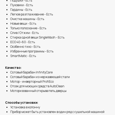
Подушки - Есть
Пуховики - Есть
Гардины - Есть
Легкое разглаживание - Есть
Очистка машины - Есть
Новые вещи - Есть
Только полоскание - Есть
Слив / Отжим - Есть
Стирка одной вещи SingleWash - Есть
ECO 40–60 - Есть
Особенно тихо - Есть
Избранные программы - Есть
SmartMatic - Есть
Качество:
Сотовый барабан InfinityCare
Сотовый барабан из нержавеющей стали
Мотор - инверторный ProfiEco
Отсек для моющих средств AutoClean
Моторизованный открыватель дверцы
Способы установки:
Установка в колонну
Прибор может быть установлен в один ряд с сушильной машиной