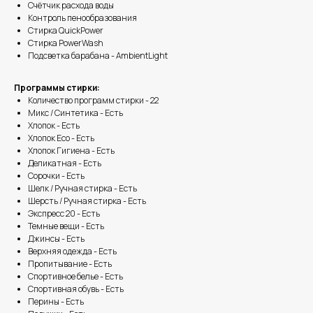
Счётчик расхода воды
Контроль пенообразования
Стирка QuickPower
Стирка PowerWash
Подсветка барабана - AmbientLight
Программы стирки:
Количество программ стирки - 22
Микс / Синтетика - Есть
Хлопок - Есть
Хлопок Eco - Есть
Хлопок Гигиена - Есть
Деликатная - Есть
Сорочки - Есть
Шелк / Ручная стирка - Есть
Шерсть / Ручная стирка - Есть
Экспресс 20 - Есть
Темные вещи - Есть
Джинсы - Есть
Верхняя одежда - Есть
Пропитывание - Есть
Спортивное белье - Есть
Спортивная обувь - Есть
Перины - Есть