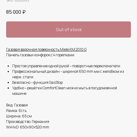
SKU:
000063
85 000
₽
Out of stock
Газовая варочная поверхность Miele KM 2010 G
Панель газовых конфорок с 4 горелками
Простое управление одной рукой – поворотные переключатели
Профессиональный дизайн – шириной 650 mm мм с желобком из
нерж. стали
Безопасно – функция GasStop
Удобно – решётки ComfortClean можно мыть в посудомоечной
машине
Вид: Газовая
Рамка: Есть
Ширина: 65 см
Производство: Германия
WxHxD: 650x90x520 mm