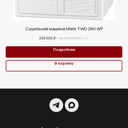
Сушильная машина Miele TWD 260 WP
205 500
₽
249 500
₽
/
1 pc
/
1 pc
Подробнее
В корзину